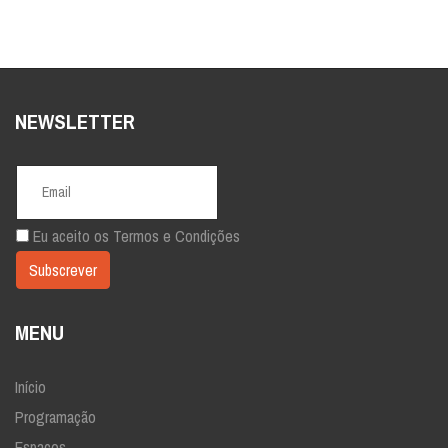
NEWSLETTER
Eu aceito os
Termos e Condições
MENU
Início
Programação
Espaços